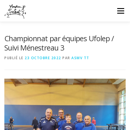
Aller
au
Menu
contenu
HOME
INFOS CLUB
GALERIES PHOTOS
Championnat par équipes Ufolep /
Suivi Ménestreau 3
NEWS
COMPÉTITIONS FFTT
UFOLEP
PUBLIÉ LE
23 OCTOBRE 2022
PAR
ASMV TT
CONTACT
CONNEXION