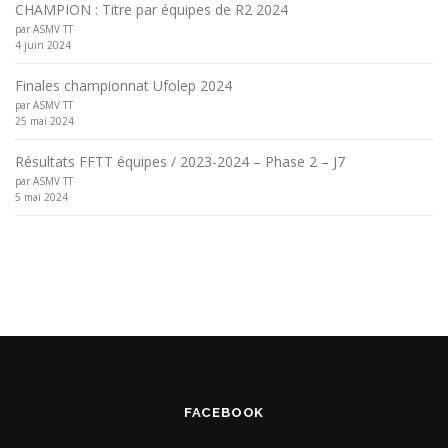
CHAMPION : Titre par équipes de R2 2024
par ASMV TT
4 juin 2024
Finales championnat Ufolep 2024
par ASMV TT
25 mai 2024
Résultats FFTT équipes / 2023-2024 – Phase 2 – J7
par ASMV TT
5 mai 2024
FACEBOOK