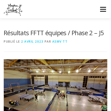
Aller
au
Menu
contenu
HOME
INFOS CLUB
GALERIES PHOTOS
Résultats FFTT équipes / Phase 2 – J5
PUBLIÉ LE
2 AVRIL 2023
PAR
ASMV TT
NEWS
COMPÉTITIONS FFTT
UFOLEP
CONTACT
CONNEXION