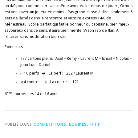
un 4/0 pour commencer sans même avoir eu le temps de jouer ; Ormes
est venu avec un joueur en moins… Pas grand-chose à dire, seulement 5
sets de lâchés dans la rencontre et victoire express 14/0 de
Ménestreau. Score parfait qui fait le bonheur du capitaine, bien mieux
savoureux dans ce sens, il aura bien mérité (?) son rab de flan. A
réitérer sans modération bien sûr.
Point stats :
👍
7 cartons pleins : Axel – Rémy – Laurent M – Ismail – Nicolas –
Jean-Luc – Daniel
✅
10 perfs
La perf : +232 / Laurent M
❌
4 contres
La contre : – 121
ème
6
journée les 14 et 16 avril.
PUBLIÉ DANS
COMPÉTITIONS
,
EQUIPES
,
FFTT