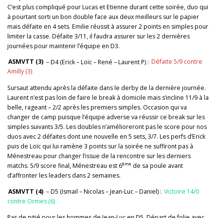
C’est plus compliqué pour Lucas et Etienne durant cette soirée, duo qui
à pourtant sorti un bon double face aux deux meilleurs sur le papier
mais défaite en 4 sets. Emilie réussit à assurer 2 points en simples pour
limiter la casse. Défaite 3/11, il faudra assurer sur les 2 dernières
journées pour maintenir l’équipe en D3.
ASMVTT (3)
– D4 (Erick – Loïc – René – Laurent P) :
Défaite 5/9 contre
Amilly (3)
Sursaut attendu après la défaite dans le derby de la dernière journée.
Laurent n’est pas loin de faire le break à domicile mais s’incline 11/9 à la
belle, rageant – 2/2 après les premiers simples. Occasion qui va
changer de camp puisque l’équipe adverse va réussir ce break sur les
simples suivants 3/5. Les doubles n’amélioreront pas le score pour nos
duos avec 2 défaites dont une nouvelle en 5 sets, 3/7. Les perfs d’Erick
puis de Loïc qui lui ramène 3 points sur la soirée ne suffiront pas à
Ménestreau pour changer l’issue de la rencontre sur les derniers
ème
matchs. 5/9 score final, Ménestreau est 6
de sa poule avant
d’affronter les leaders dans 2 semaines.
ASMVTT (4)
– D5 (Ismail – Nicolas – Jean-Luc – Daniel) :
Victoire 14/0
contre Ormes (6)
Pas de pitié pour les hommes de Jean-Luc en D5. Départ de folie avec