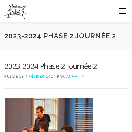
Aller
au
Menu
contenu
HOME
INFOS CLUB
GALERIES PHOTOS
2023-2024 PHASE 2 JOURNÉE 2
NEWS
COMPÉTITIONS FFTT
UFOLEP
2023-2024 Phase 2 Journée 2
PUBLIÉ LE
4 FÉVRIER 2024
PAR
ASMV TT
CONTACT
CONNEXION