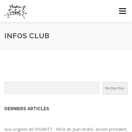
Aller
au
Menu
contenu
HOME
INFOS CLUB
GALERIES PHOTOS
INFOS CLUB
NEWS
COMPÉTITIONS FFTT
UFOLEP
CONTACT
CONNEXION
Rechercher
Rechercher
DERNIERS ARTICLES
Aux origines de l’ASMVTT : Récit de Jean André, ancien président.