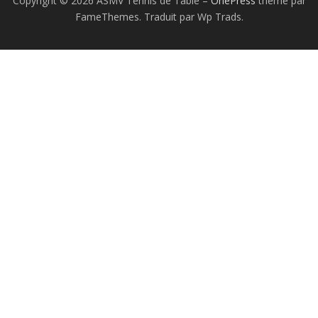
Copyright © 2026 ASMV Tennis de Table
–
OnePress
thème par
FameThemes. Traduit par Wp Trads.