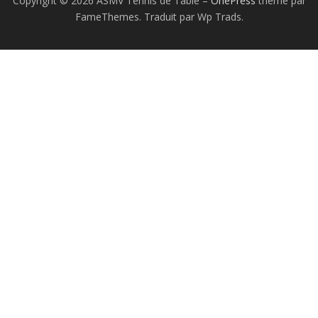
Copyright © 2026 ASMV Tennis de Table
–
OnePress
thème par
FameThemes. Traduit par Wp Trads.