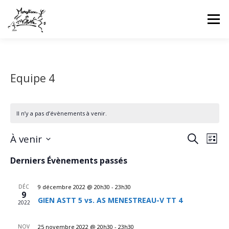
Aller
au
Menu
contenu
HOME
INFOS CLUB
GALERIES PHOTOS
Equipe 4
NEWS
COMPÉTITIONS FFTT
UFOLEP
Il n’y a pas d’évènements à venir.
CONTACT
CONNEXION
N
R
À venir
Recherche
Liste
a
e
Sélectionnez
v
Derniers Évènements passés
une
c
i
date.
g
h
a
DÉC
9 décembre 2022 @ 20h30
-
23h30
e
t
9
GIEN ASTT 5 vs. AS MENESTREAU-V TT 4
r
i
2022
o
c
n
NOV
25 novembre 2022 @ 20h30
-
23h30