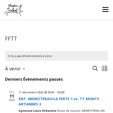
Aller
au
Menu
contenu
HOME
INFOS CLUB
GALERIES PHOTOS
FFTT
NEWS
COMPÉTITIONS FFTT
UFOLEP
Il n’y a pas d’évènements à venir.
CONTACT
CONNEXION
N
R
À venir
Recherche
Liste
a
e
Sélectionnez
v
Derniers Évènements passés
une
c
i
date.
g
h
a
DÉC
11 décembre 2022 @ 9h30
-
12h30
e
t
11
ENT. MENESTREAU/LA FERTE 1 vs. TT MONTS
r
i
2022
ARTANNES 2
o
c
n
Gymnase Louis Vildamne
Route de Vouzon, MENESTREAU-EN-