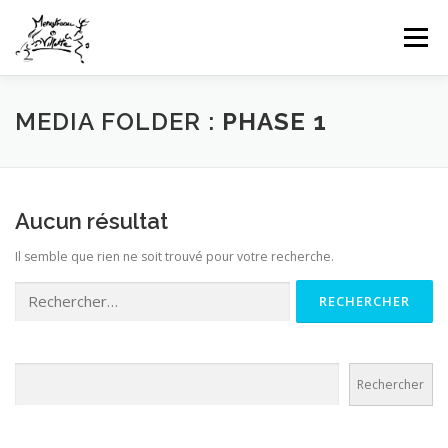
Aller
au
Menu
contenu
HOME
INFOS CLUB
GALERIES PHOTOS
MEDIA FOLDER :
PHASE 1
NEWS
COMPÉTITIONS FFTT
UFOLEP
Aucun résultat
Il semble que rien ne soit trouvé pour votre recherche.
CONTACT
CONNEXION
Rechercher :
Rechercher
Rechercher