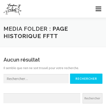
Aller
au
Menu
contenu
HOME
INFOS CLUB
GALERIES PHOTOS
MEDIA FOLDER :
PAGE
HISTORIQUE FFTT
NEWS
COMPÉTITIONS FFTT
UFOLEP
Aucun résultat
CONTACT
CONNEXION
Il semble que rien ne soit trouvé pour votre recherche.
Rechercher :
Rechercher
Rechercher