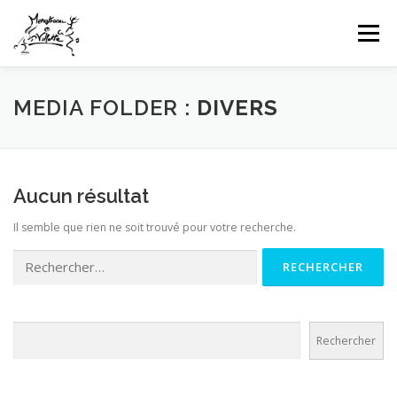
Aller
au
Menu
contenu
HOME
INFOS CLUB
GALERIES PHOTOS
MEDIA FOLDER :
DIVERS
NEWS
COMPÉTITIONS FFTT
UFOLEP
Aucun résultat
Il semble que rien ne soit trouvé pour votre recherche.
CONTACT
CONNEXION
Rechercher :
Rechercher
Rechercher